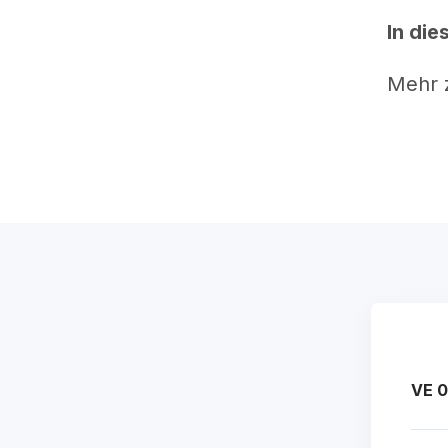
In di
Mehr 
VE 0