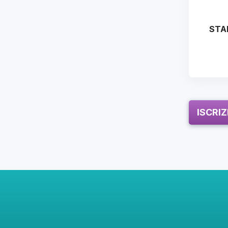
STA
ISCRI