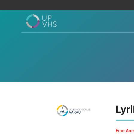
Lyri
Eine Anm