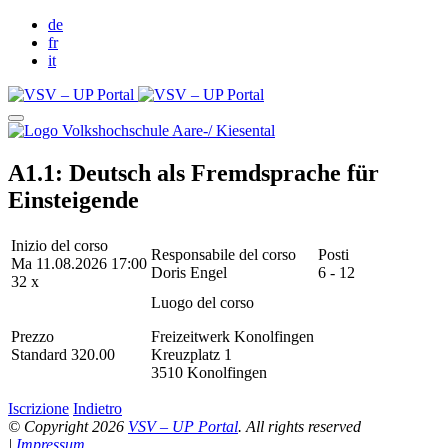
de
fr
it
A1.1: Deutsch als Fremdsprache für
Einsteigende
Inizio del corso
Responsabile del corso
Posti
Ma 11.08.2026 17:00
Doris Engel
6 - 12
32 x
Luogo del corso
Prezzo
Freizeitwerk Konolfingen
Standard 320.00
Kreuzplatz 1
3510 Konolfingen
Iscrizione
Indietro
© Copyright 2026
VSV – UP Portal
. All rights reserved
|
Impressum