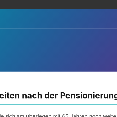
eiten nach der Pensionierun
ie sich am überlegen mit 65 Jahren noch weite