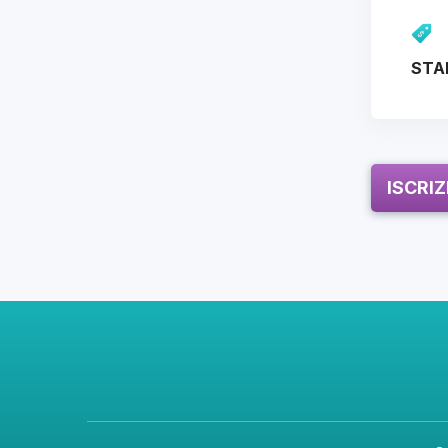
STA
ISCRI