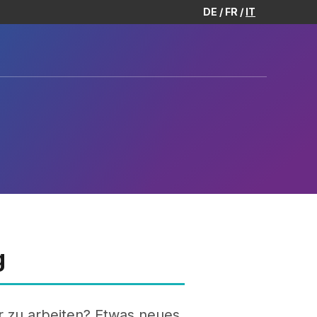
DE
FR
IT
g
r zu arbeiten? Etwas neues