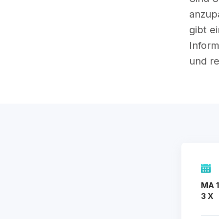
anzupa
gibt e
Inform
und re
MA 1
3 X