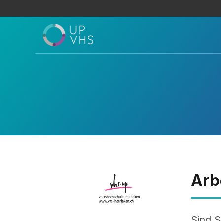
Arb
Sind S