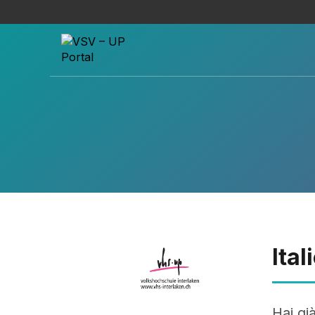
Ita
Hai gi