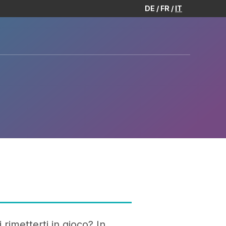
DE
FR
IT
 rimetterti in gioco? In