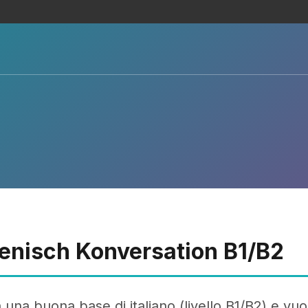
lienisch Konversation B1/B2
à una buona base di italiano (livello B1/B2) e vuoi