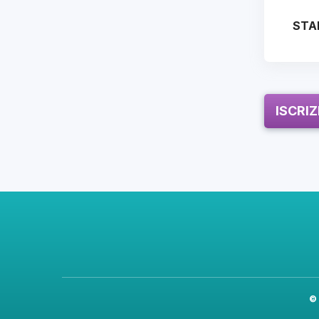
STA
ISCRI
©