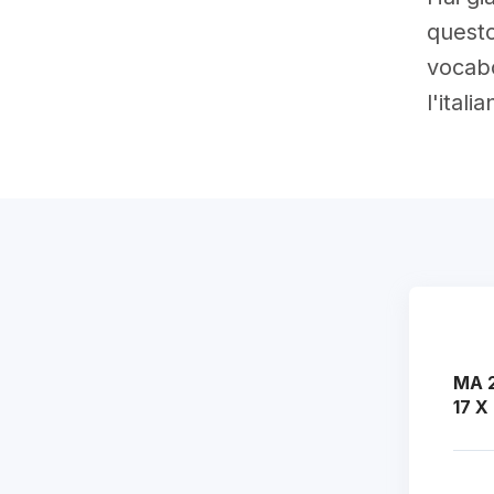
questo
vocabo
l'ital
MA 2
17 X