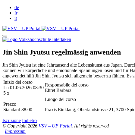
de
fr
it
Jin Shin Jyutsu regelmässig anwenden
Jin Shin Jyutsu ist eine Jahrtausend alte Lebenskunst aus Japan. Dur
können wir körperliche und emotionale Spannungen lösen und für Harm
angewendet hilft Jin Shin Jyutsu sich allgemein besser zu fühlen. Es s
Inizio del corso
Responsabile del corso
Lu 01.06.2026 08:30
Ehret Barbara
5 x
Luogo del corso
Prezzo
Standard 88.00
Praxis Einklang, Oberlandstrasse 21, 3700 Spi
Iscrizione
Indietro
© Copyright 2026
VSV – UP Portal
. All rights reserved
|
Impressum