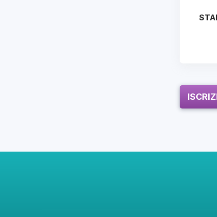
STA
ISCRI