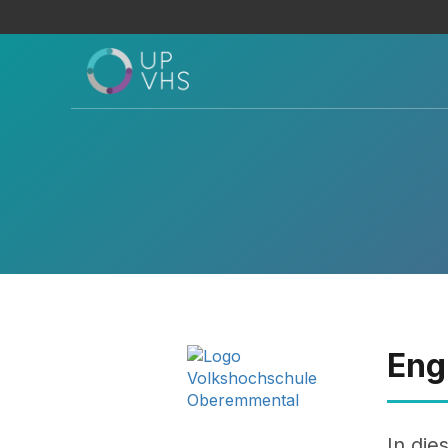
Eng
In die