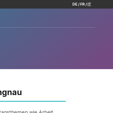
DE
FR
IT
angnau
ltagsthemen wie Arbeit,