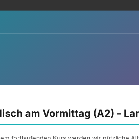
lisch am Vormittag (A2) - L
sem fortlaufenden Kurs werden wir nützliche Al