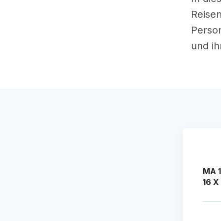
Reisen
Person
und i
MA 1
16 X