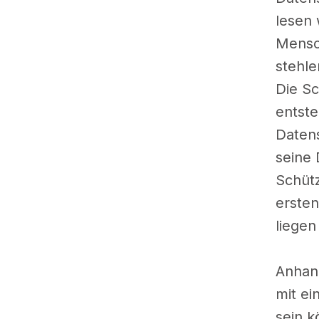
lesen 
Mensch
stehle
Die S
entste
Daten
seine 
Schütz
ersten
liege
Anhand
mit ei
sein k