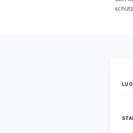
schüt
LU 0
STA