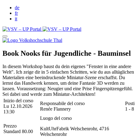
de
fr
it
Book Nooks für Jugendliche - Bauminsel
In diesem Workshop baust du dein eigenes "Fenster in eine andere
Welt". Ich zeige dir in 5 einfachen Schritten, wie du aus alltäglichen
Materialien eine beeindruckende Miniatur-Szene erschaffst. Du
lernst das Handwerk kennen, um deine Fantasie 3D werden zu
lassen. Voraussetzung: Neugier und eine Prise Fingerspitzengefühl.
Sei dabei und werde zum Miniatur-Architekten!
Inizio del corso
Responsabile del corso
Posti
Lu 12.10.2026
Renée Flannery
1 - 8
13:30
Luogo del corso
Prezzo
KultUhrFabrik Welschenrohr, 4716
Standard 80.00
Welschenrohr