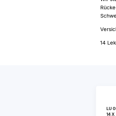
Rücken
Schwe
Versic
14 Le
LU 0
14 X