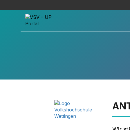
ANT
Wir st