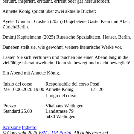
berührt, inspiriert, erstaunt, erfreut oder gar herausfordert.
Annette König spricht über zwei aktuelle Bücher:
Ayelet Gundar - Goshen (2025) Ungebetene Gäste. Kein und Aber.
Zürich/Berlin.
Dmitrij Kapitelmann (2025) Russische Spezialitäten. Hanser. Berlin.
Daneben stellt sie, wie gewohnt, weitere literarische Werke vor.
Lassen Sie sich verführen und tauchen Sie einen Abend lang in die
vielfältige Literaturwelt ein: Denn sie bewegt und macht beweglich!
Ein Abend mit Annette König.
Inizio del corso
Responsabile del corso
Posti
Me 10.06.2026 19:00
Annette König
12 - 20
Luogo del corso
Prezzo
Vitalhaus Wettingen
Standard 25.00
Landstrasse 79
5430 Wettingen
Iscrizione
Indietro
© Copyright 2026
VSV – UP Portal
. All rights reserved