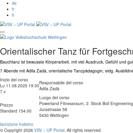
de
fr
it
Orientalischer Tanz für Fortgesch
Bauchtanz ist bewusste Körperarbeit, mit viel Ausdruck, Gefühl und gu
7 Abende mit Adila Zadà, orientalische Tanzpädagogin, eidg. Ausbildne
Inizio del corso
Responsabile del corso
Lu 11.08.2025 19:30
Adila Zadà
7 x
Luogo del corso
Powerland Fitnessraum, 2. Stock Boll Engineerin
Prezzo
Jurastrasse 58
Standard 154.00
5430 Wettingen
Iscrizione
Indietro
© Copyright 2026
VSV – UP Portal
. All rights reserved