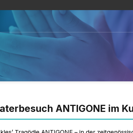
aterbesuch ANTIGONE im Ku
les’ Tragödie ANTIGONE – in der zeitgenössis