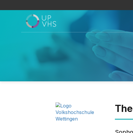
The
Sophok