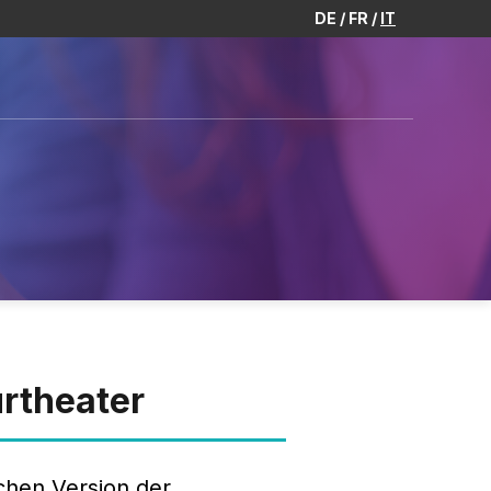
DE
FR
IT
rtheater
chen Version der