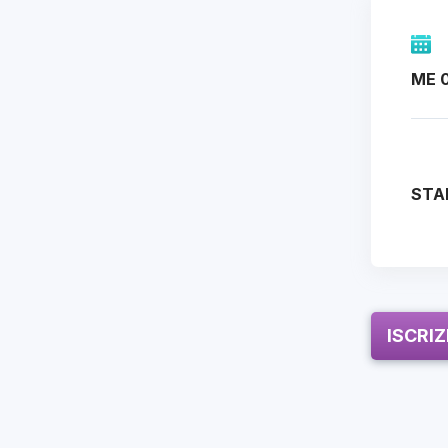
ME 0
STA
ISCRI