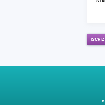
STA
ISCRI
©