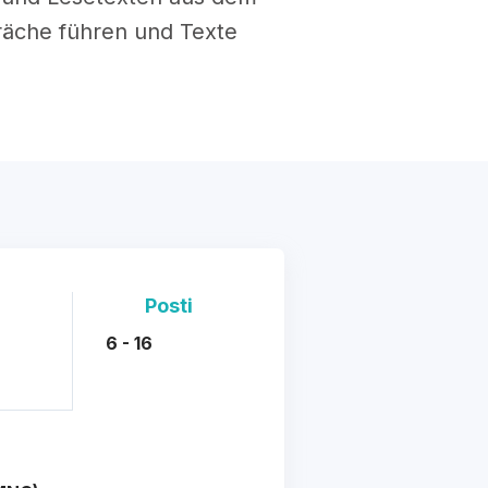
räche führen und Texte
Posti
6 - 16