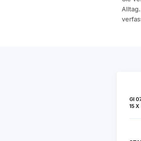
Allta
verfas
GI 0
15 X