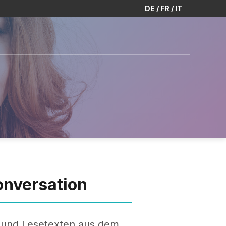
DE
FR
IT
onversation
- und Lesetexten aus dem