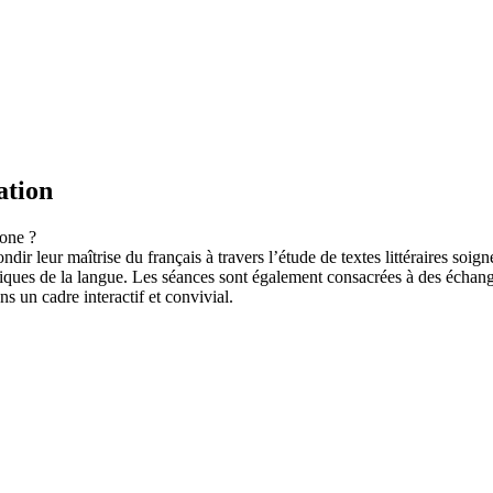
ation
hone ?
ir leur maîtrise du français à travers l’étude de textes littéraires soi
istiques de la langue. Les séances sont également consacrées à des échang
s un cadre interactif et convivial.