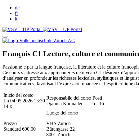
de
fr
it
Français C1 Lecture, culture et communic
Passionné·e par la langue française, la littérature et la culture francop
Ce cours s’adresse aux apprenant·e·s de niveau C1 désireux d’approfond
d’analyser en profondeur les richesses lexicales, stylistiques et lingu
communicatives, favorisant l’expression nuancée et l’esprit critique dan
Inizio del corso
Responsabile del corso
Posti
Lu 04.05.2026 13:30
Djamila Kartnaller
6 - 16
14 x
Luogo del corso
Prezzo
VHS Zürich
Standard 600.00
Bärengasse 22
8001 Zürich