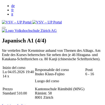
de
fr
it
Japanisch A1 (4/4)
Sie vertiefen Ihre Kenntnisse anhand von Themen des Alltags. Am
Ende des Kurses beherrschen Sie neben den je 46 Hiragana- und
Katakana-Schriftzeichen ca. 80 Kanji (chinesische Schriftzeichen).
Inizio del corso
Responsabile del corso
Posti
Lu 04.05.2026 19:40
Itsuko Klaus-Fujino
6 - 16
14 x
Luogo del corso
Prezzo
Kantonsschule Rämibühl (MNG)
Standard 510.00
Rämistr. 58
8001 Zürich