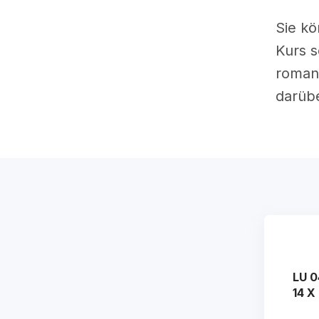
Sie kö
Kurs s
romani
darübe
LU 0
14 X