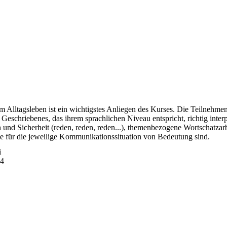
m Alltagsleben ist ein wichtigstes Anliegen des Kurses. Die Teilnehme
chriebenes, das ihrem sprachlichen Niveau entspricht, richtig interpr
 und Sicherheit (reden, reden, reden...), themenbezogene Wortschatza
ie für die jeweilige Kommunikationssituation von Bedeutung sind.
i
14