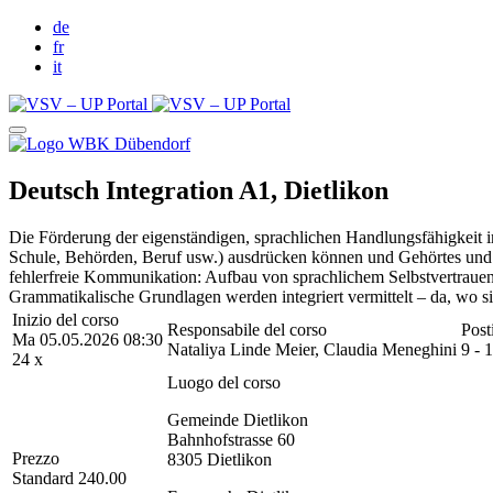
de
fr
it
Deutsch Integration A1, Dietlikon
Die Förderung der eigenständigen, sprachlichen Handlungsfähigkeit i
Schule, Behörden, Beruf usw.) ausdrücken können und Gehörtes und Ges
fehlerfreie Kommunikation: Aufbau von sprachlichem Selbstvertrauen
Grammatikalische Grundlagen werden integriert vermittelt – da, wo s
Inizio del corso
Responsabile del corso
Post
Ma 05.05.2026 08:30
Nataliya Linde Meier, Claudia Meneghini
9 - 
24 x
Luogo del corso
Gemeinde Dietlikon
Bahnhofstrasse 60
Prezzo
8305 Dietlikon
Standard 240.00