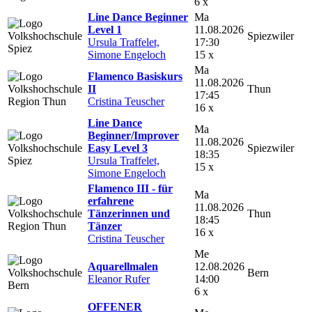
6 x
Line Dance Beginner
Ma
Level 1
11.08.2026
Spiezwiler
Ursula Traffelet,
17:30
Simone Engeloch
15 x
Ma
Flamenco Basiskurs
11.08.2026
II
Thun
17:45
Cristina Teuscher
16 x
Line Dance
Ma
Beginner/Improver
11.08.2026
Easy Level 3
Spiezwiler
18:35
Ursula Traffelet,
15 x
Simone Engeloch
Flamenco III - für
Ma
erfahrene
11.08.2026
Tänzerinnen und
Thun
18:45
Tänzer
16 x
Cristina Teuscher
Me
Aquarellmalen
12.08.2026
Bern
Eleanor Rufer
14:00
6 x
OFFENER