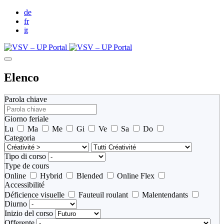
de
fr
it
Elenco
Parola chiave
Giorno feriale
Lu
Ma
Me
Gi
Ve
Sa
Do
Categoria
Tipo di corso
Type de cours
Online
Hybrid
Blended
Online Flex
Accessibilité
Déficience visuelle
Fauteuil roulant
Malentendants
Diurno
Inizio del corso
Offerente