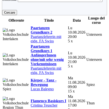
Cercare
Luogo del
Offerente
Titolo
Data
corso
Paartanzen
Lu
Grundkurs 2
10.08.2026
Unterseen
Paartanzlehrerin mit
20:00
eidg. FA Swiss
5 x
Paartanzen
Grundkurs 1
Lu
AnfängerInnen
10.08.2026
ohne/mit sehr wenig
Unterseen
21:00
Vorkenntnissen
5 x
Paartanzlehrerin mit
eidg. FA Swiss
Ma
Körper - Tanz -
11.08.2026
Bewegung
Spiez
09:00
Lucas Balegno
15 x
Ma
Flamenco Basiskurs I
11.08.2026
Thun
Cristina Teuscher
17:00