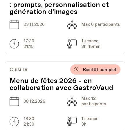
: prompts, personnalisation et
HEP - Haute Ecole Pédagogique
génération d’images
Lieu
1005, Lausanne
Av. de Cour 33
Date
Capacité
23.11.2026
Max 6 participants
17:30
1 séance
Date
Heure
08.12.2026
18.30
Horarires
Séances
21:15
3h 45min
HEP - Haute Ecole Pédagogique
Lieu
1005, Lausanne
Cuisine
Av. de Cour 33
Bientôt complet
Menu de fêtes 2026 - en
collaboration avec GastroVaud
Max 12
Date
Capacité
08.12.2026
participants
18:30
1 séance
Horarires
Séances
21:30
3h