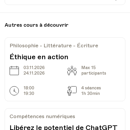
Date
Heure
17.11.2026
18.30
Autres cours à découvrir
HEP - Haute Ecole Pédagogique
Lieu
1005, Lausanne
Av. de Cour 33
Philosophie - Littérature - Écriture
Éthique en action
Date
03.11.2026
Heure
Max 15
24.11.2026
18.30
Date
Capacité
24.11.2026
participants
HEP - Haute Ecole Pédagogique
18:00
4 séances
Lieu
1005, Lausanne
Horarires
Séances
19:30
1h 30min
Av. de Cour 33
Compétences numériques
Date
Heure
01.12.2026
18.30
Libérez le potentiel de ChatGPT