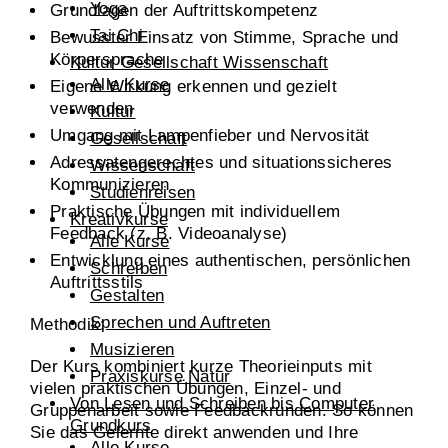
Yoga
Grundlagen der Auftrittskompetenz
Tai Chi
Bewusster Einsatz von Stimme, Sprache und
Körpersprache
Kultur Gesellschaft Wissenschaft
Alle Kurse
Eigene Wirkung erkennen und gezielt
verwenden
Kultur
Umgang mit Lampenfieber und Nervosität
Gesellschaft
Adressatengerechtes und situationssicheres
Wissenschaft
Kommunizieren
Studienreisen
Praktische Übungen mit individuellem
Kreativkurse
Feedback (z. B. Videoanalyse)
Alle Kurse
Entwicklung eines authentischen, persönlichen
Schreiben
Auftrittsstils
Gestalten
Sprechen und Auftreten
Methodik:
Musizieren
Der Kurs kombiniert kurze Theorieinputs mit
Praxiskurse Natur
vielen praktischen Übungen, Einzel- und
Von Lesen und Schreiben bis Computer
Gruppenarbeit sowie Feedbackrunden. So können
Grundkurs
Sie das Gelernte direkt anwenden und Ihre
Alle Kurse