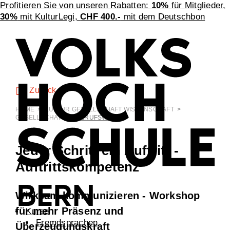
Profitieren Sie von unseren Rabatten:
10%
für Mitglieder,
30%
mit KulturLegi,
CHF 400.-
mit dem Deutschbon
Zurück
HOME
>
KULTUR GESELLSCHAFT WISSENSCHAFT
>
GESELLSCHAFT
>
BERUFSWELT
Jeder Schritt ein Auftritt -
Auftrittskompetenz
Wirksam kommunizieren - Workshop
für mehr Präsenz und
Kurse
Fremdsprachen
Überzeugungskraft