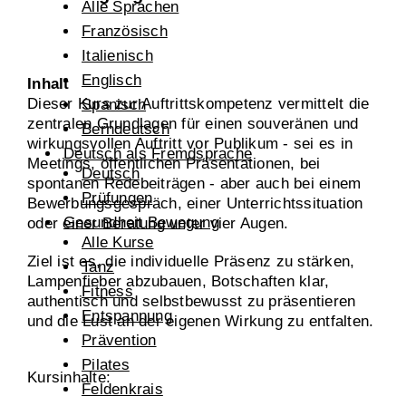
Alle Sprachen
Französisch
Italienisch
Englisch
Inhalt
Dieser Kurs zur Auftrittskompetenz vermittelt die
Spanisch
zentralen Grundlagen für einen souveränen und
Berndeutsch
wirkungsvollen Auftritt vor Publikum - sei es in
Deutsch als Fremdsprache
Meetings, öffentlichen Präsentationen, bei
Deutsch
spontanen Redebeiträgen - aber auch bei einem
Prüfungen
Bewerbungsgespräch, einer Unterrichtssituation
Gesundheit Bewegung
oder einer Beratung unter vier Augen.
Alle Kurse
Ziel ist es, die individuelle Präsenz zu stärken,
Tanz
Lampenfieber abzubauen, Botschaften klar,
Fitness
authentisch und selbstbewusst zu präsentieren
Entspannung
und die Lust an der eigenen Wirkung zu entfalten.
Prävention
Pilates
Kursinhalte:
Feldenkrais