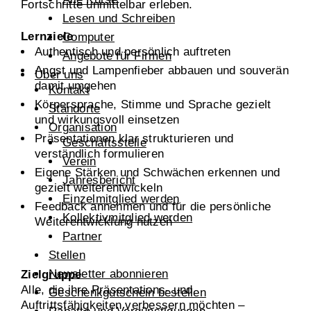
Fortschritte unmittelbar erleben.
Lesen und Schreiben
Lernziele
Computer
Authentisch und persönlich auftreten
Angebote für Firmen
Angst und Lampenfieber abbauen und souverän
Über uns
damit umgehen
Kontakt
Körpersprache, Stimme und Sprache gezielt
Standorte
und wirkungsvoll einsetzen
Organisation
Präsentationen klar strukturieren und
Geschäftsstelle
verständlich formulieren
Verein
Eigene Stärken und Schwächen erkennen und
Jahresbericht
gezielt weiterentwickeln
Einzelmitglied werden
Feedback annehmen und für die persönliche
Kollektivmitglied werden
Weiterentwicklung nutzen
Partner
Stellen
Newsletter abonnieren
Zielgruppe
Alle, die ihre Präsentations- und
Geschenkgutschein bestellen
Auftrittsfähigkeiten verbessern möchten –